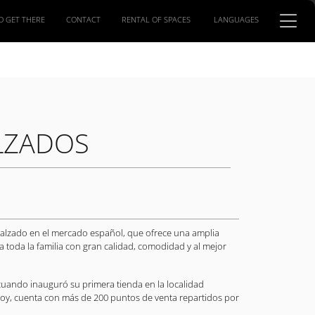
O GET THERE
CONTACT
RENTAL OF SPACES
LANGUAGES
LZADOS
 calzado en el mercado español, que ofrece una amplia
toda la familia con gran calidad, comodidad y al mejor
 cuando inauguró su primera tienda en la localidad
hoy, cuenta con más de 200 puntos de venta repartidos por