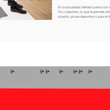
En la actualidad, Merkal cuenta con
Piu o Skechers, lo que le permite ofr
ocasión, ya sea deportivo o para el d