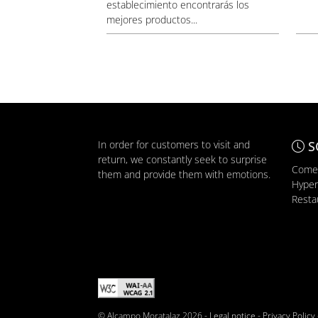
establecimiento encontrarás los
mejores productos...
In order for customers to visit and
S
return, we constantly seek to surprise
Comer
them and provide them with emotions.
Hyper
Resta
© Alcampo Moratalaz 2026 -
Legal notice
-
Privacy Policy