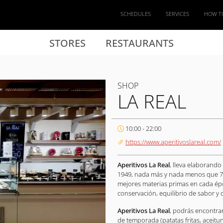
SCHEDULES
SERVICES
HOW T
STORES
RESTAURANTS
SHOP
LA REAL
10:00 - 22:00
https://www.aperitivoslareal.com/
Aperitivos La Real
, lleva elaborando 
1949, nada más y nada menos que 7
mejores materias primas en cada ép
conservación, equilibrio de sabor y 
Aperitivos La Real
, podrás encontrar
de temporada (patatas fritas, aceitun