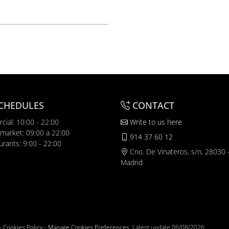
CHEDULES
CONTACT
cial: 10:00 - 22:00
Write to us here
market: 09:00 a 22:00
914 37 60 12
urants: 9:00 - 22:00
Cno. De Vinateros, s/n, 28030 
Madrid
-
Cookies Policy
-
Manage Cookies Preferences
. Latest update
06/08/2026