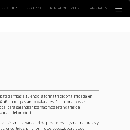
O GET THERE
CONTACT
RENTAL OF SPACES
LANGUAGES
patatas fritas siguiendo la forma tradicional iniciada en
0 años conquistando paladares. Seleccionamos las
oca, para garantizar los máximos estándares de
calidad del producto.
 la más amplia variedad de productos a granel, naturales y
as, encurtidos, pinchos, frutos secos..), para poder